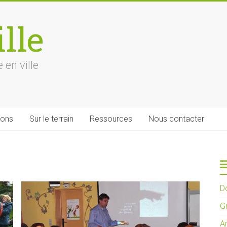
lle
 en ville
ions
Sur le terrain
Ressources
Nous contacter
D
G
A