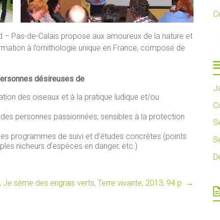
C
rd – Pas-de-Calais propose aux amoureux de la nature et
ation à l’ornithologie unique en France, composé de
 personnes désireuses
de
J
ication des oiseaux et à la pratique ludique et/ou
C
 des personnes passionnées, sensibles à la protection
S
des programmes de suivi et d’études concrètes (points
Se
ples nicheurs d’espèces en danger, etc.)
D
 Je sème des engrais verts, Terre vivante, 2013, 94 p.
→