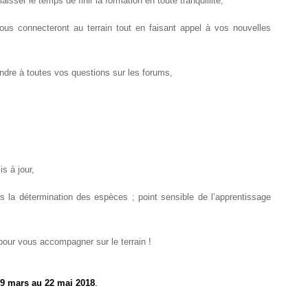
ser le temps de finir la formation en toute tranquillité,
vous connecteront au terrain tout en faisant appel à vos nouvelles
dre à toutes vos questions sur les forums,
s à jour,
la détermination des espèces ; point sensible de l’apprentissage
pour vous accompagner sur le terrain !
 19 mars au 22 mai 2018
.