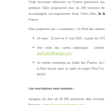
Vingt structures référentes en France permettent au
pratiquer. Elles proposeront plus de 200 sessions de
accompagner cet engouement floral. Parmi elles,
le J
France.
Elles proposent aux « mooqueurs » du Nord des ateliers
15 mars ; 12 avril et 17 mai 2018 ; à partir de 17H
Une visite des carrés botaniques : samed
sbnf.info@gmail.com
Un sentier numérique au Jardin des Plantes via l’a
la flore lancée dans le cadre du projet Flore’Ti
MOOC
Les inscriptions sont ouvertes :
rejoignez les plus de 40 000 personnes déjà inscrite
Botanica :
https://mooc.tela-botanica.org/