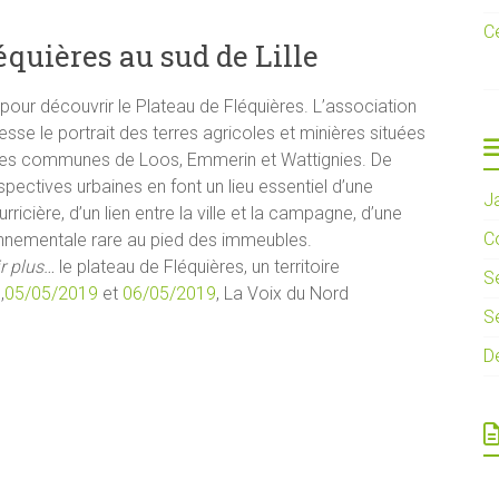
C
équières au sud de Lille
pour découvrir le Plateau de Fléquières. L’association
esse le portrait des terres agricoles et minières situées
des communes de Loos, Emmerin et Wattignies. De
spectives urbaines en font un lieu essentiel d’une
J
urricière, d’un lien entre la ville et la campagne, d’une
C
ronnementale rare au pied des immeubles.
r plus…
le plateau de Fléquières, un territoire
S
,
05/05/2019
et
06/05/2019
, La Voix du Nord
Se
D