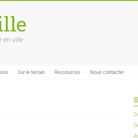
lle
 en ville
ions
Sur le terrain
Ressources
Nous contacter
D
G
A